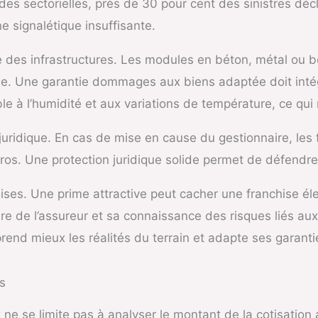
udes sectorielles, près de 30 pour cent des sinistres d
e signalétique insuffisante.
e des infrastructures. Les modules en béton, métal ou 
ée. Une garantie dommages aux biens adaptée doit intég
ble à l’humidité et aux variations de température, ce qui
 juridique. En cas de mise en cause du gestionnaire, les 
uros. Une protection juridique solide permet de défendre 
ises. Une prime attractive peut cacher une franchise él
cière de l’assureur et sa connaissance des risques liés a
rend mieux les réalités du terrain et adapte ses garant
s
e se limite pas à analyser le montant de la cotisation 