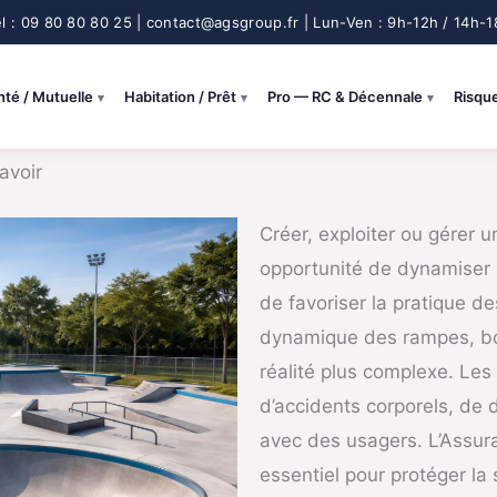
nté / Mutuelle
Habitation / Prêt
Pro — RC & Décennale
Risqu
avoir
Créer, exploiter ou gérer 
opportunité de dynamiser un
de favoriser la pratique de
dynamique des rampes, bo
réalité plus complexe. Les r
d’accidents corporels, de 
avec des usagers. L’Assura
essentiel pour protéger la 