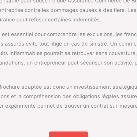
spensable pour souscrire une Assurance Commerce De Bro
 l’entreprise contre les dommages causés à des tiers. Le
surance peut refuser certaines indemnités.
 est essentiel pour comprendre les exclusions, les franc
tés assurés évite tout litige en cas de sinistre. Un com
uits inflammables pourrait se retrouver sans couverture
dations, un entrepreneur peut sécuriser son activité, pr
ochure adaptée est donc un investissement stratégique
ions et la compréhension des obligations légales assuren
er expérimenté permet de trouver un contrat sur-mesure