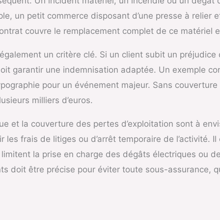
quent. Un incident matériel, un incendie ou un dégât d
e, un petit commerce disposant d’une presse à relier e
contrat couvre le remplacement complet de ce matériel en
 également un critère clé. Si un client subit un préjudic
doit garantir une indemnisation adaptée. Un exemple conc
ypographie pour un événement majeur. Sans couverture a
sieurs milliers d’euros.
ue et la couverture des pertes d’exploitation sont à env
ir les frais de litiges ou d’arrêt temporaire de l’activité
 limitent la prise en charge des dégâts électriques ou de
ts doit être précise pour éviter toute sous-assurance, qu