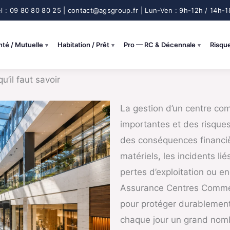
nté / Mutuelle
Habitation / Prêt
Pro — RC & Décennale
Risqu
’il faut savoir
La gestion d’un centre com
importantes et des risques
des conséquences financiè
matériels, les incidents lié
pertes d’exploitation ou en
Assurance Centres Commer
pour protéger durablement 
chaque jour un grand nomb