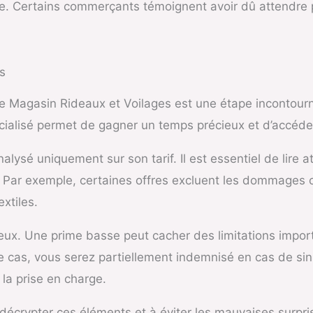
ce. Certains commerçants témoignent avoir dû attendre p
s
e Magasin Rideaux et Voilages est une étape incontourna
écialisé permet de gagner un temps précieux et d’accéder
lysé uniquement sur son tarif. Il est essentiel de lire a
. Par exemple, certaines offres excluent les dommages ca
xtiles.
breux. Une prime basse peut cacher des limitations imp
ce cas, vous serez partiellement indemnisé en cas de sini
 la prise en charge.
décrypter ces éléments et à éviter les mauvaises surpri