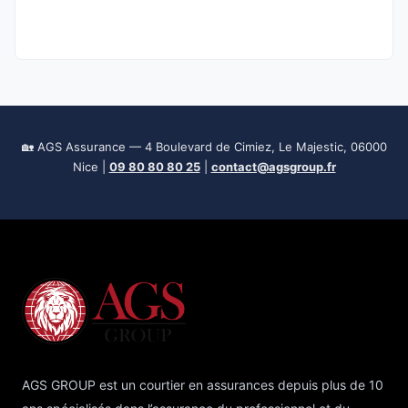
🏡 AGS Assurance — 4 Boulevard de Cimiez, Le Majestic, 06000
Nice |
09 80 80 80 25
|
contact@agsgroup.fr
AGS GROUP est un courtier en assurances depuis plus de 10