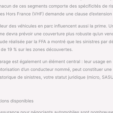
hacun de ces segments comporte des spécificités de ri
les Hors France (VHF) demande une clause d’extension su
leur des véhicules en parc influencent aussi la prime. 
ine devra prévoir une couverture plus robuste qu’un ven
e réalisée par la FFA a montré que les sinistres par dé
 de 19 % sur les zones découvertes.
garage est également un élément central : leur usage e
torisation d’un conducteur nommé, peut constituer une 
istorique de sinistres, votre statut juridique (micro, S
tions disponibles
d’assurance pour négociants automobiles sont nombreuse