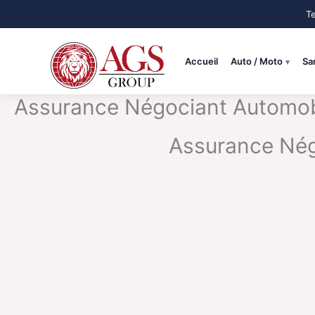
Aller
au
contenu
Accueil
Auto / Moto
Sa
Assurance Négociant Automobil
Assurance Négo