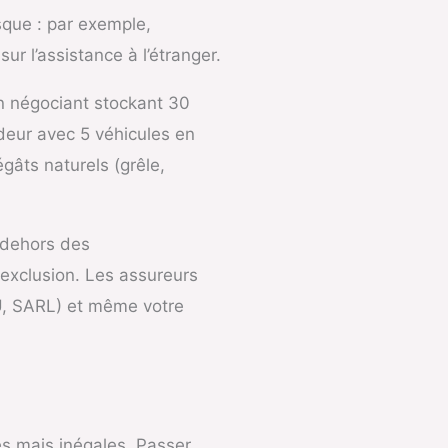
sque : par exemple,
r l’assistance à l’étranger.
Un négociant stockant 30
deur avec 5 véhicules en
gâts naturels (grêle,
n dehors des
exclusion. Les assureurs
ASU, SARL) et même votre
s mais inégales. Passer