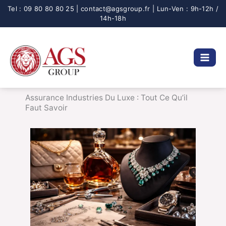
Aller
au
contenu
Assurance Industries Du Luxe : Tout Ce Qu’il
Faut Savoir