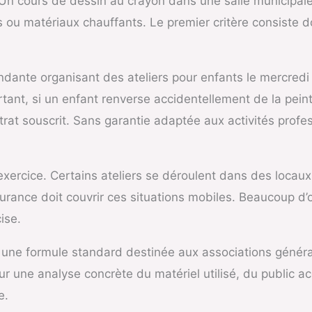
Un cours de dessin au crayon dans une salle municipal
ts ou matériaux chauffants. Le premier critère consiste d
dante organisant des ateliers pour enfants le mercredi
urtant, si un enfant renverse accidentellement de la pein
rat souscrit. Sans garantie adaptée aux activités profes
’exercice. Certains ateliers se déroulent dans des locaux
ance doit couvrir ces situations mobiles. Beaucoup d’o
ise.
ir une formule standard destinée aux associations général
ur une analyse concrète du matériel utilisé, du public acc
e.