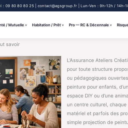
nté / Mutuelle
Habitation / Prêt
Pro — RC & Décennale
Risqu
aut savoir
L’Assurance Ateliers Créat
pour toute structure propo
ou pédagogiques ouvertes a
peinture pour enfants, d’u
espace DIY ou d’une anim
un centre culturel, chaque
matériel et parfois des pr
simple projection de peint