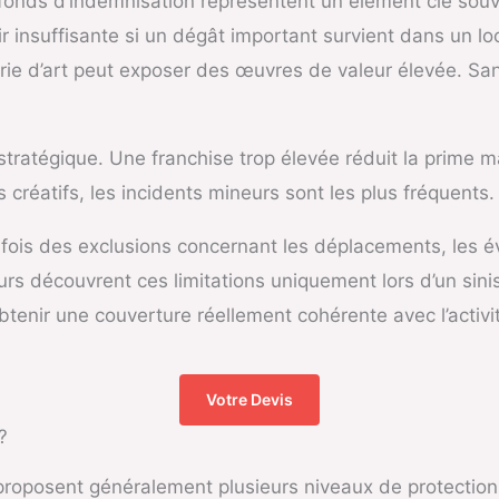
lafonds d’indemnisation représentent un élément clé souv
r insuffisante si un dégât important survient dans un lo
ie d’art peut exposer des œuvres de valeur élevée. Sans
ratégique. Une franchise trop élevée réduit la prime mais
s créatifs, les incidents mineurs sont les plus fréquents.
rfois des exclusions concernant les déplacements, les év
urs découvrent ces limitations uniquement lors d’un sin
obtenir une couverture réellement cohérente avec l’activi
Votre Devis
?
 proposent généralement plusieurs niveaux de protection.