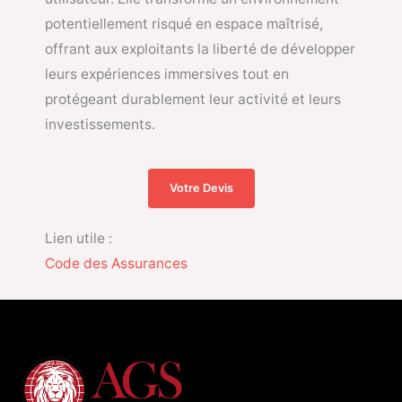
potentiellement risqué en espace maîtrisé,
offrant aux exploitants la liberté de développer
leurs expériences immersives tout en
protégeant durablement leur activité et leurs
investissements.
Votre Devis
Lien utile :
Code des Assurances