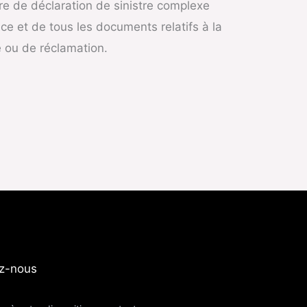
ure de déclaration de sinistre complexe
nce et de tous les documents relatifs à la
e ou de réclamation.
z-nous​