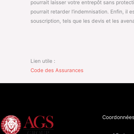
pourrait laisser votre entrepôt sans protec
pourrait retarder l’indemnisation. Enfin, il
souscription, tels que les devis et les ave
Lien utile :
Code des Assurances
Coordonnées