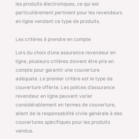
les produits électroniques, ce qui est
particulièrement pertinent pour les revendeurs
en ligne vendant ce type de produits.
Les critères à prendre en compte
Lors du choix d’une assurance revendeur en
ligne, plusieurs critères doivent être pris en
compte pour garantir une couverture
adéquate. Le premier critère est le type de
couverture offerte. Les polices d’assurance
revendeur en ligne peuvent varier
considérablement en termes de couverture,
allant de la responsabilité civile générale à des
couvertures spécifiques pour les produits
vendus.