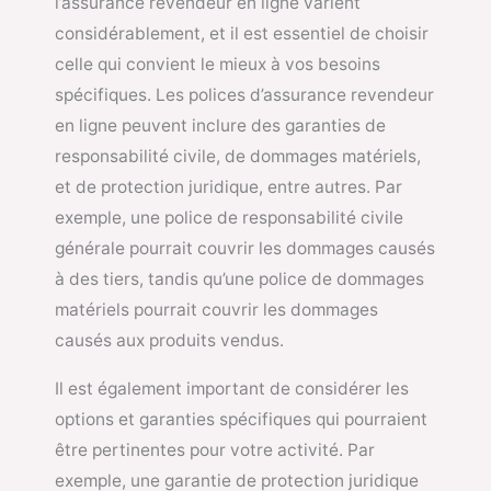
l’assurance revendeur en ligne varient
considérablement, et il est essentiel de choisir
celle qui convient le mieux à vos besoins
spécifiques. Les polices d’assurance revendeur
en ligne peuvent inclure des garanties de
responsabilité civile, de dommages matériels,
et de protection juridique, entre autres. Par
exemple, une police de responsabilité civile
générale pourrait couvrir les dommages causés
à des tiers, tandis qu’une police de dommages
matériels pourrait couvrir les dommages
causés aux produits vendus.
Il est également important de considérer les
options et garanties spécifiques qui pourraient
être pertinentes pour votre activité. Par
exemple, une garantie de protection juridique