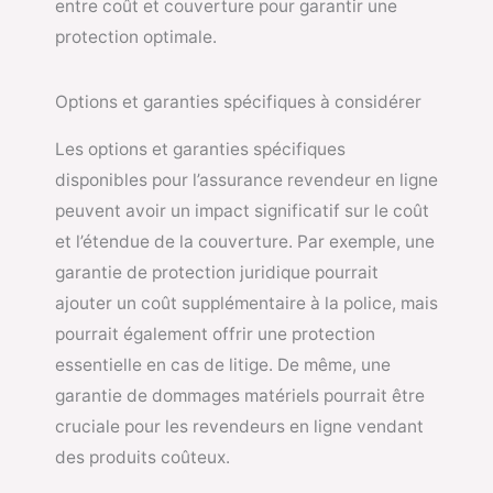
entre coût et couverture pour garantir une
protection optimale.
Options et garanties spécifiques à considérer
Les options et garanties spécifiques
disponibles pour l’assurance revendeur en ligne
peuvent avoir un impact significatif sur le coût
et l’étendue de la couverture. Par exemple, une
garantie de protection juridique pourrait
ajouter un coût supplémentaire à la police, mais
pourrait également offrir une protection
essentielle en cas de litige. De même, une
garantie de dommages matériels pourrait être
cruciale pour les revendeurs en ligne vendant
des produits coûteux.