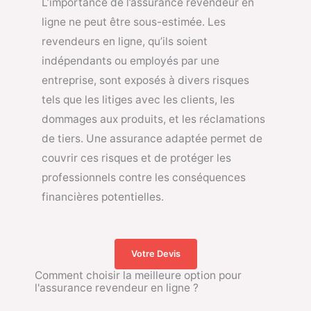
L’importance de l’assurance revendeur en
ligne ne peut être sous-estimée. Les
revendeurs en ligne, qu’ils soient
indépendants ou employés par une
entreprise, sont exposés à divers risques
tels que les litiges avec les clients, les
dommages aux produits, et les réclamations
de tiers. Une assurance adaptée permet de
couvrir ces risques et de protéger les
professionnels contre les conséquences
financières potentielles.
Votre Devis
Comment choisir la meilleure option pour
l'assurance revendeur en ligne ?