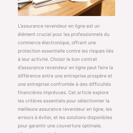
L’assurance revendeur en ligne est un
élément crucial pour les professionnels du
commerce électronique, offrant une
protection essentielle contre les risques liés
à leur activité. Choisir le bon contrat
d’assurance revendeur en ligne peut faire la
différence entre une entreprise prospère et
une entreprise confrontée à des difficultés
financières imprévues. Cet article explore
les critères essentiels pour sélectionner la
meilleure assurance revendeur en ligne, les
erreurs à éviter, et les solutions disponibles
pour garantir une couverture optimale.