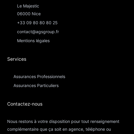
Le Majestic
06000 Nice
+33 09 80 80 80 25
contact@agsgroup.fr
Mentions légales
Services
Assurances Professionnels
Assurances Particuliers​
Contactez-nous​
Nous restons à votre disposition pour tout renseignement
complémentaire que ça soit en agence, téléphone ou