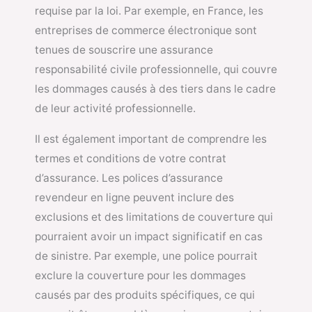
requise par la loi. Par exemple, en France, les
entreprises de commerce électronique sont
tenues de souscrire une assurance
responsabilité civile professionnelle, qui couvre
les dommages causés à des tiers dans le cadre
de leur activité professionnelle.
Il est également important de comprendre les
termes et conditions de votre contrat
d’assurance. Les polices d’assurance
revendeur en ligne peuvent inclure des
exclusions et des limitations de couverture qui
pourraient avoir un impact significatif en cas
de sinistre. Par exemple, une police pourrait
exclure la couverture pour les dommages
causés par des produits spécifiques, ce qui