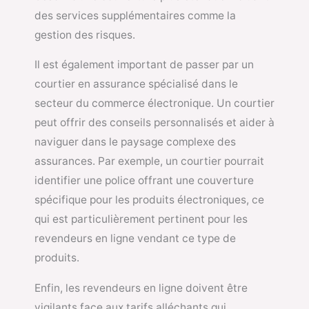
des services supplémentaires comme la
gestion des risques.
Il est également important de passer par un
courtier en assurance spécialisé dans le
secteur du commerce électronique. Un courtier
peut offrir des conseils personnalisés et aider à
naviguer dans le paysage complexe des
assurances. Par exemple, un courtier pourrait
identifier une police offrant une couverture
spécifique pour les produits électroniques, ce
qui est particulièrement pertinent pour les
revendeurs en ligne vendant ce type de
produits.
Enfin, les revendeurs en ligne doivent être
vigilants face aux tarifs alléchants qui