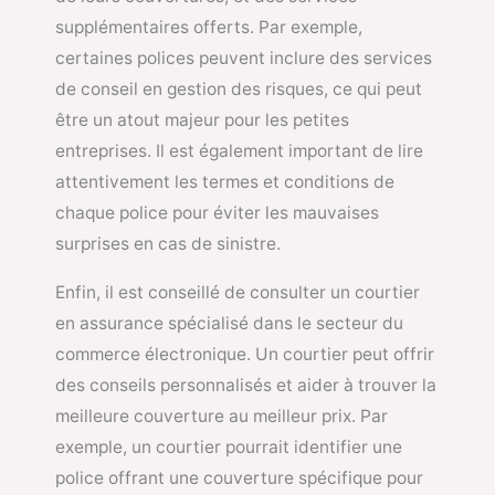
supplémentaires offerts. Par exemple,
certaines polices peuvent inclure des services
de conseil en gestion des risques, ce qui peut
être un atout majeur pour les petites
entreprises. Il est également important de lire
attentivement les termes et conditions de
chaque police pour éviter les mauvaises
surprises en cas de sinistre.
Enfin, il est conseillé de consulter un courtier
en assurance spécialisé dans le secteur du
commerce électronique. Un courtier peut offrir
des conseils personnalisés et aider à trouver la
meilleure couverture au meilleur prix. Par
exemple, un courtier pourrait identifier une
police offrant une couverture spécifique pour