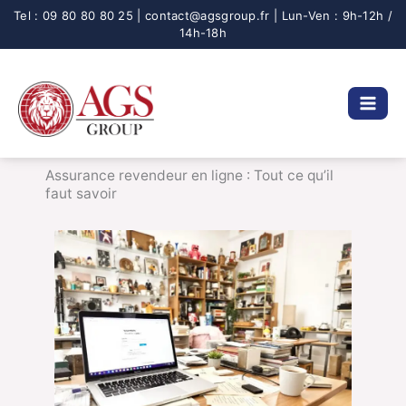
Aller
au
contenu
Assurance revendeur en ligne : Tout ce qu’il
faut savoir