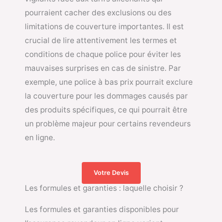
pourraient cacher des exclusions ou des
limitations de couverture importantes. Il est
crucial de lire attentivement les termes et
conditions de chaque police pour éviter les
mauvaises surprises en cas de sinistre. Par
exemple, une police à bas prix pourrait exclure
la couverture pour les dommages causés par
des produits spécifiques, ce qui pourrait être
un problème majeur pour certains revendeurs
en ligne.
Votre Devis
Les formules et garanties : laquelle choisir ?
Les formules et garanties disponibles pour