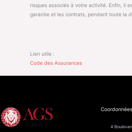
risques associés à votre activité. Enfin, i
garantie et les contrats, pendant toute la d
Lien utile :
Code des Assurances
Coordonnées
4 Boulevar