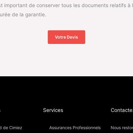
l est important de conserver tous les documents relatifs 
urée de la garantie.
Votre Devis
​
Services
Contacte
d de Cimiez
Assurances Professionnels
Nous reston