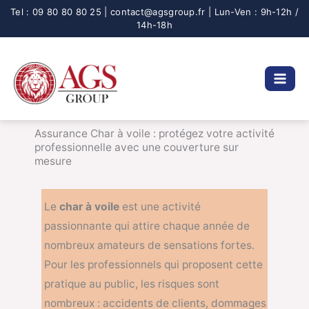
Aller
au
contenu
Assurance Char à voile : protégez votre activité
professionnelle avec une couverture sur
mesure
Le
char à voile
est une activité
passionnante qui attire chaque année de
nombreux amateurs de sensations fortes.
Pour les professionnels qui proposent cette
pratique au public, les risques sont
nombreux : accidents de clients, dommages