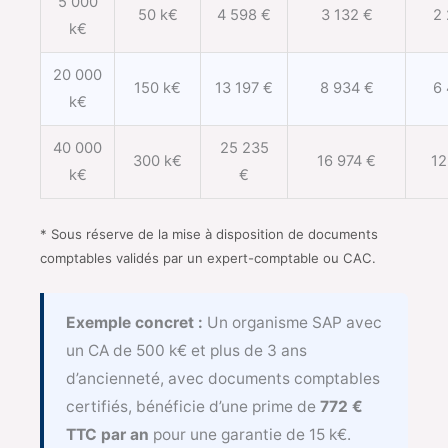
5 000
50 k€
4 598 €
3 132 €
2
k€
20 000
150 k€
13 197 €
8 934 €
6
k€
40 000
25 235
300 k€
16 974 €
12
k€
€
* Sous réserve de la mise à disposition de documents
comptables validés par un expert-comptable ou CAC.
Exemple concret :
Un organisme SAP avec
un CA de 500 k€ et plus de 3 ans
d’ancienneté, avec documents comptables
certifiés, bénéficie d’une prime de
772 €
TTC par an
pour une garantie de 15 k€.