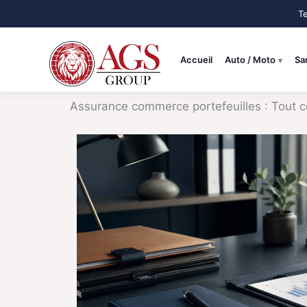
Aller
au
contenu
Accueil
Auto / Moto
Sa
Assurance commerce portefeuilles : Tout ce 