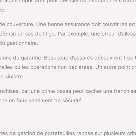
s actifs importants pour des clients institutionnels n’a
ée.
 de couverture. Une bonne assurance doit couvrir les err
éfense en cas de litige. Par exemple, une erreur d’alloca
du gestionnaire.
lusions de garantie. Beaucoup d’assurés découvrent trop 
lles ou les opérations non déclarées. Un autre point cru
 sinistre.
ranchises, car une prime basse peut cacher une franchis
ce en faux sentiment de sécurité.
és de gestion de portefeuilles repose sur plusieurs crit