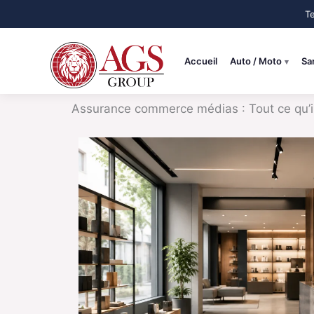
Aller
au
contenu
Accueil
Auto / Moto
Sa
Assurance commerce médias : Tout ce qu’il