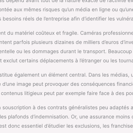
dépend avant tout de la nature exacte de l’activité ex
rontée aux mêmes risques qu’un média en ligne ou qu’un
esoins réels de l’entreprise afin d’identifier les vulnérab
ent du matériel coûteux et fragile. Caméras professionn
tent parfois plusieurs dizaines de milliers d’euros d’i
identelle ou les dommages durant le transport. Beaucou
 exclut certains déplacements à l’étranger ou les tourn
onstitue également un élément central. Dans les médias, 
sée d’une image peut provoquer des conséquences financi
ntenus litigieux peut par exemple faire face à des pou
la souscription à des contrats généralistes peu adaptés 
nt les plafonds d’indemnisation. Or, une assurance moin
 est donc essentiel d’étudier les exclusions, les franchis