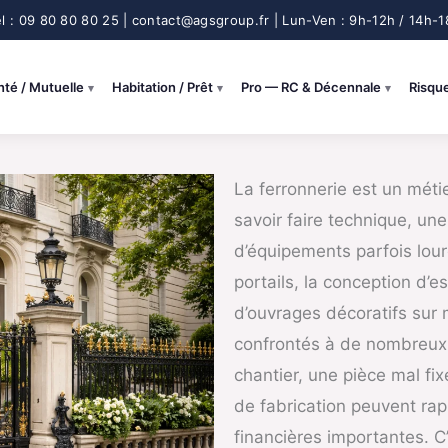
nté / Mutuelle
Habitation / Prêt
Pro — RC & Décennale
Risqu
La ferronnerie est un méti
savoir faire technique, une 
d’équipements parfois lour
portails, la conception d’e
d’ouvrages décoratifs sur 
confrontés à de nombreux 
chantier, une pièce mal fix
de fabrication peuvent ra
financières importantes. 