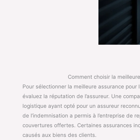
Comment choisir la meilleur
Pour sélectionner la meilleure assurance pour l
évaluez la réputation de l’assureur. Une compa
logistique ayant opté pour un assureur reconnu
de l’indemnisation a permis à l’entreprise de r
couvertures offertes. Certaines assurances in
causés aux biens des clients.