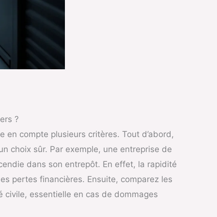
ers ?
re en compte plusieurs critères. Tout d’abord,
un choix sûr. Par exemple, une entreprise de
endie dans son entrepôt. En effet, la rapidité
les pertes financières. Ensuite, comparez les
é civile, essentielle en cas de dommages