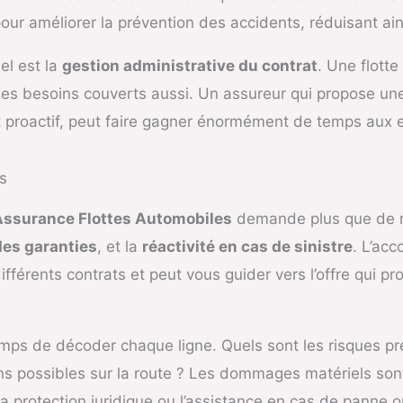
 améliorer la prévention des accidents, réduisant ainsi
el est la
gestion administrative du contrat
. Une flott
 les besoins couverts aussi. Un assureur qui propose une
nt proactif, peut faire gagner énormément de temps aux e
s
Assurance Flottes Automobiles
demande plus que de rega
des garanties
, et la
réactivité en cas de sinistre
. L’ac
différents contrats et peut vous guider vers l’offre qui p
mps de décoder chaque ligne. Quels sont les risques pr
tions possibles sur la route ? Les dommages matériels so
 protection juridique ou l’assistance en cas de panne 