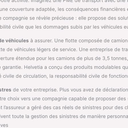
 votre activité. Imaginez une PME de transport avec une f
 une couverture adaptée, les conséquences financières e
e compagnie se révèle précieuse : elle propose des solu
sabilité civile que les dommages subis par les véhicules
de véhicules
à assurer. Une flotte composée de camions,
tte de véhicules légers de service. Une entreprise de t
verture étendue pour les camions de plus de 3,5 tonnes,
 garantie. Helvetia a conçu des produits modulables qu
é civile de circulation, la responsabilité civile de fonc
stres
de votre entreprise. Plus vous avez de déclarations
votre choix vers une compagnie capable de proposer des 
’assureur a géré des cas réels de sinistres pour des cl
vent toute la gestion des sinistres de manière personnal
ives