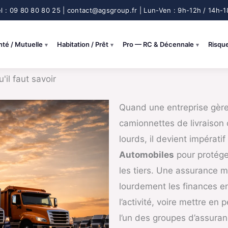
nté / Mutuelle
Habitation / Prêt
Pro — RC & Décennale
Risqu
il faut savoir
Quand une entreprise gère 
camionnettes de livraison
lourds, il devient impérati
Automobiles
pour protéger
les tiers. Une assurance 
lourdement les finances en 
l’activité, voire mettre en p
l’un des groupes d’assuran