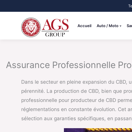
Aller
au
contenu
Accueil
Auto / Moto
Sa
Assurance Professionnelle Prod
Dans le secteur en pleine expansion du CBD, un
pérennité. La production de CBD, bien que pr
professionnelle pour producteur de CBD permet d
réglementations en constante évolution. Cet art
sélection aux garanties spécifiques, en passant