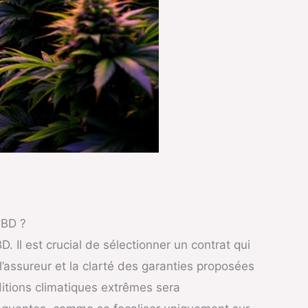
CBD ?
 Il est crucial de sélectionner un contrat qui
 l’assureur et la clarté des garanties proposées
itions climatiques extrêmes sera