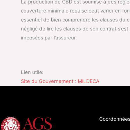
La production de CBD est soumise à des régleme
couverture minimale requise peut varier en fonct
essentiel de bien comprendre les clauses du co
négligé de lire les clauses de son contrat s’es
imposées par l’assureur.
Lien utile:
Site du Gouvernement : MILDECA
Coordonnées