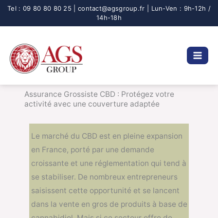
Aller
au
contenu
Assurance Grossiste CBD : Protégez votre
activité avec une couverture adaptée
Le marché du CBD est en pleine expansion
en France, porté par une demande
croissante et une réglementation qui tend à
se stabiliser. De nombreux entrepreneurs
saisissent cette opportunité et se lancent
dans la vente en gros de produits à base de
cannabidiol. Mais si ce secteur offre de