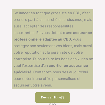
Se lancer en tant que grossiste en CBD, c’est
prendre part à un marché en croissance, mais
aussi accepter des responsabilités
importantes. En vous dotant d’une
assurance
professionnelle adaptée au CBD
, vous
protégez non seulement vos biens, mais aussi
votre réputation et la pérennité de votre
entreprise. Et pour faire les bons choix, rien ne
vaut l’expertise d’un
courtier en assurance
spécialisé
. Contactez-nous dès aujourd’hui
pour obtenir une offre personnalisée et
sécuriser votre avenir.
Devis en ligne
FAQ