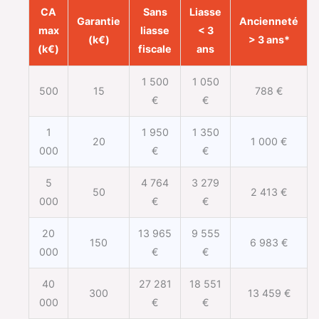
CA
Sans
Liasse
Garantie
Ancienneté
max
liasse
< 3
(k€)
> 3 ans*
(k€)
fiscale
ans
1 500
1 050
500
15
788 €
€
€
1
1 950
1 350
20
1 000 €
000
€
€
5
4 764
3 279
50
2 413 €
000
€
€
20
13 965
9 555
150
6 983 €
000
€
€
40
27 281
18 551
300
13 459 €
000
€
€