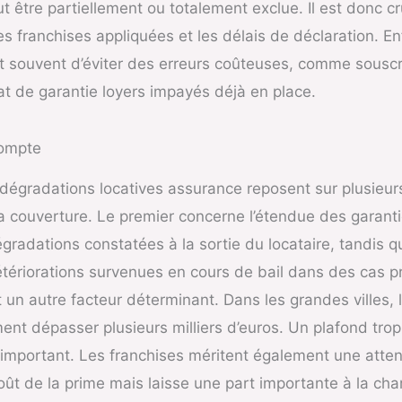
ut être partiellement ou totalement exclue. Il est donc cru
es franchises appliquées et les délais de déclaration. E
t souvent d’éviter des erreurs coûteuses, comme sousc
at de garantie loyers impayés déjà en place.
compte
 dégradations locatives assurance reposent sur plusieurs 
 la couverture. Le premier concerne l’étendue des garanti
radations constatées à la sortie du locataire, tandis q
tériorations survenues en cours de bail dans des cas p
 un autre facteur déterminant. Dans les grandes villes, 
nt dépasser plusieurs milliers d’euros. Un plafond trop
e important. Les franchises méritent également une atten
oût de la prime mais laisse une part importante à la char