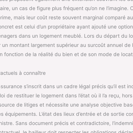
ataire, un cas de figure plus fréquent qu’on ne l’imagin
a prime, mais leur coût reste souvent marginal comparé
oncret est celui d’un propriétaire ayant ajouté une optio
agers dans un logement meublé. Lors du départ du loca
 un montant largement supérieur au surcoût annuel de l
en fonction de la réalité du bien et de son mode de locat
actuels à connaître
surance s’inscrit dans un cadre légal précis qu’il est i
loi de restituer le logement dans l’état où il l’a reçu, ho
source de litiges et nécessite une analyse objective bas
es équipements. L’état des lieux d’entrée et de sortie co
nistre. Sans document précis et contradictoire, l’indemn
ractuel, le bailleur doit respecter les obligations décla