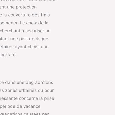
ent une protection
e la couverture des frais
pements. Le choix de la
 cherchant à sécuriser un
ptant une part de risque
étaires ayant choisi une
mportant.
ence dans une dégradations
les zones urbaines ou pour
éressante concerne la prise
a période de vacance
égradations causées par