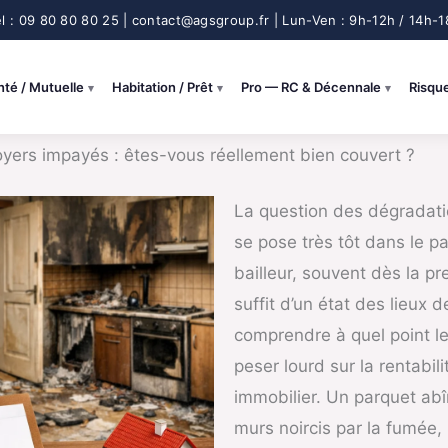
nté / Mutuelle
Habitation / Prêt
Pro — RC & Décennale
Risqu
oyers impayés : êtes-vous réellement bien couvert ?
La question des dégradati
se pose très tôt dans le pa
bailleur, souvent dès la pr
suffit d’un état des lieux d
comprendre à quel point le
peser lourd sur la rentabil
immobilier. Un parquet ab
murs noircis par la fumé