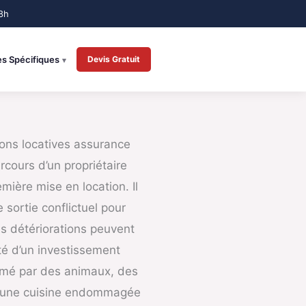
es Spécifiques
Devis Gratuit
ons locatives assurance
rcours d’un propriétaire
emière mise en location. Il
e sortie conflictuel pour
s détériorations peuvent
ité d’un investissement
îmé par des animaux, des
e, une cuisine endommagée