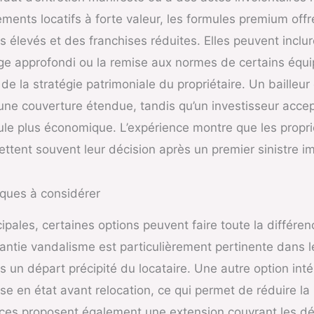
ents locatifs à forte valeur, les formules premium offr
 élevés et des franchises réduites. Elles peuvent inclur
 approfondi ou la remise aux normes de certains équi
 la stratégie patrimoniale du propriétaire. Un bailleur
a une couverture étendue, tandis qu’un investisseur acce
le plus économique. L’expérience montre que les propri
rettent souvent leur décision après un premier sinistre i
iques à considérer
ipales, certaines options peuvent faire toute la différ
rantie vandalisme est particulièrement pertinente dans 
 un départ précipité du locataire. Une autre option int
se en état avant relocation, ce qui permet de réduire l
nces proposent également une extension couvrant les d