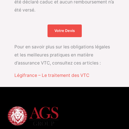
été déclaré caduc et aucun remboursement n’a
été versé.
Votre Devis
Pour en savoir plus sur les obligations légales
et les meilleures pratiques en matière
d’assurance VTC, consultez ces articles :
Légifrance – Le traitement des VTC