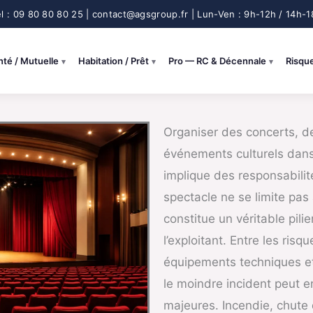
nté / Mutuelle
Habitation / Prêt
Pro — RC & Décennale
Risqu
Organiser des concerts, de
événements culturels dans
implique des responsabili
spectacle ne se limite pas 
constitue un véritable pilie
l’exploitant. Entre les risq
équipements techniques et 
le moindre incident peut 
majeures. Incendie, chute 