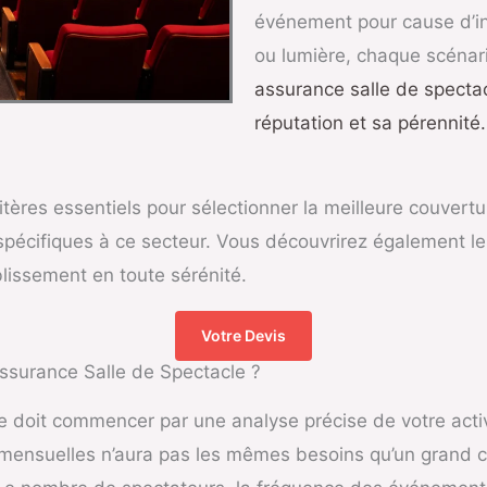
événement pour cause d’in
ou lumière, chaque scénari
assurance salle de spectacl
réputation et sa pérennité.
critères essentiels pour sélectionner la meilleure couvert
 spécifiques à ce secteur. Vous découvrirez également le
blissement en toute sérénité.
Votre Devis
Assurance Salle de Spectacle ?
e doit commencer par une analyse précise de votre activi
s mensuelles n’aura pas les mêmes besoins qu’un grand