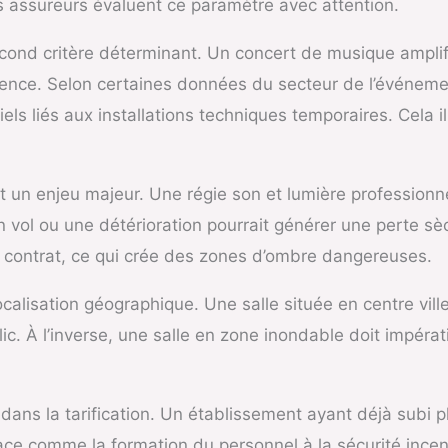
s assureurs évaluent ce paramètre avec attention.
ond critère déterminant. Un concert de musique amplif
ence. Selon certaines données du secteur de l’événemen
 liés aux installations techniques temporaires. Cela il
 un enjeu majeur. Une régie son et lumière professionne
n vol ou une détérioration pourrait générer une perte sè
ur contrat, ce qui crée des zones d’ombre dangereuses.
localisation géographique. Une salle située en centre vi
ic. À l’inverse, une salle en zone inondable doit impéra
le dans la tarification. Un établissement ayant déjà subi 
ace comme la formation du personnel à la sécurité incen