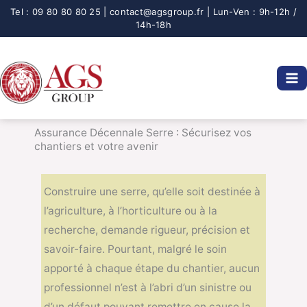
Aller
au
contenu
Assurance Décennale Serre : Sécurisez vos
chantiers et votre avenir
Construire une serre, qu’elle soit destinée à
l’agriculture, à l’horticulture ou à la
recherche, demande rigueur, précision et
savoir-faire. Pourtant, malgré le soin
apporté à chaque étape du chantier, aucun
professionnel n’est à l’abri d’un sinistre ou
d’un défaut pouvant remettre en cause la