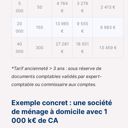
5
4 764
3 279
50
2 413 €
000
€
€
20
13 965
9 555
150
6 983 €
000
€
€
40
27 281
18 551
300
13 459 €
000
€
€
*Tarif ancienneté > 3 ans : sous réserve de
documents comptables validés par expert-
comptable ou commissaire aux comptes.
Exemple concret : une société
de ménage à domicile avec 1
000 k€ de CA