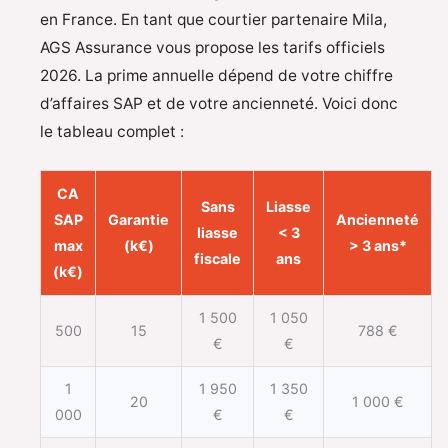
en France. En tant que courtier partenaire Mila,
AGS Assurance vous propose les tarifs officiels
2026. La prime annuelle dépend de votre chiffre
d’affaires SAP et de votre ancienneté. Voici donc
le tableau complet :
CA
Sans
Liasse
SAP
Garantie
Ancienneté
liasse
< 3
max
(k€)
> 3 ans*
fiscale
ans
(k€)
1 500
1 050
500
15
788 €
€
€
1
1 950
1 350
20
1 000 €
000
€
€