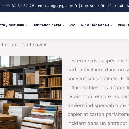
nté / Mutuelle
Habitation / Prêt
Pro — RC & Décennale
Risqu
 ce qu’il faut savoir
Les entreprises spécialis
carton évoluent dans un se
souvent sous estimés. Ent
inflammables, les dégâts l
livraison ou encore les per
devient indispensable de
papier et carton parfaitem
incident dans un entrepôt