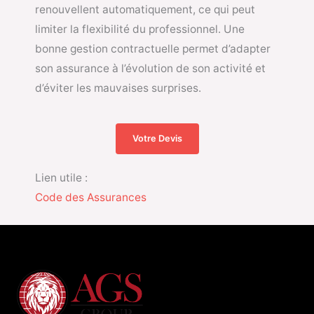
renouvellent automatiquement, ce qui peut
limiter la flexibilité du professionnel. Une
bonne gestion contractuelle permet d’adapter
son assurance à l’évolution de son activité et
d’éviter les mauvaises surprises.
Votre Devis
Lien utile :
Code des Assurances