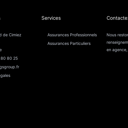
​
Services
Contacte
d de Cimiez
Assurances Professionnels
Nous reston
c
renseignem
Assurances Particuliers​
e
en agence, 
 80 80 25
gsgroup.fr
égales