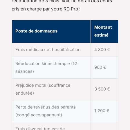
rééducation de 3 mois. Voici le détail des coûts
pris en charge par votre RC Pro :
Montant
Poste de dommages
estimé
Frais médicaux et hospitalisation
4 800 €
Rééducation kinésithérapie (12
960 €
séances)
Préjudice moral (souffrance
3 500 €
endurée)
Perte de revenus des parents
1 200 €
(congé accompagnant)
Frais d’avocat (en cas de