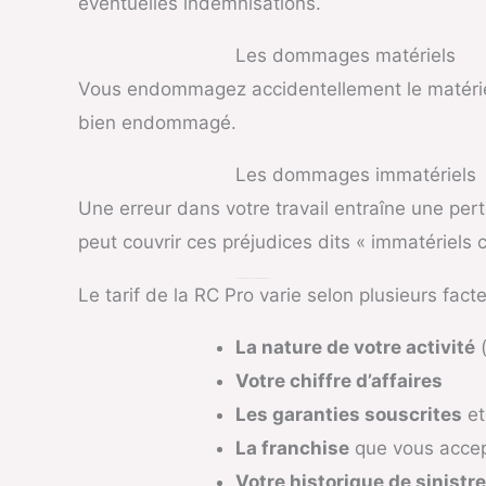
éventuelles indemnisations.
Les dommages matériels
Vous endommagez accidentellement le matériel 
bien endommagé.
Les dommages immatériels
Une erreur dans votre travail entraîne une pert
peut couvrir ces préjudices dits « immatériels 
Quel est le Coût d’une RC Pro pour Auto-Entrepreneur ?
Le tarif de la RC Pro varie selon plusieurs facte
La nature de votre activité
(
Votre chiffre d’affaires
Les garanties souscrites
et
La franchise
que vous acce
Votre historique de sinistr