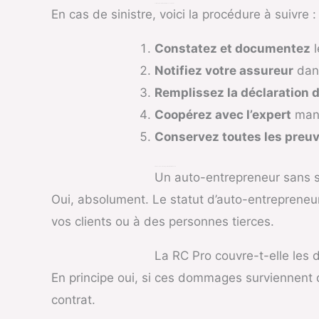
Comment Déclarer un Sinistre avec sa RC Pro ?
En cas de sinistre, voici la procédure à suivre :
Constatez et documentez
l
Notifiez votre assureur
dans
Remplissez la déclaration d
Coopérez avec l’expert
mand
Conservez toutes les preu
FAQ : Assurance RC Pro pour Auto-Entrepreneurs
Un auto-entrepreneur sans sa
Oui, absolument. Le statut d’auto-entreprene
vos clients ou à des personnes tierces.
La RC Pro couvre-t-elle les
En principe oui, si ces dommages surviennent da
contrat.