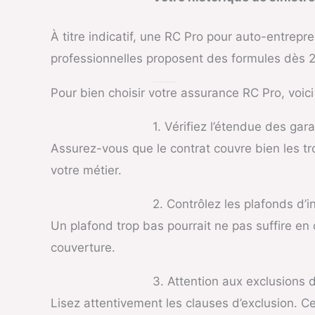
À titre indicatif, une RC Pro pour auto-entrep
professionnelles proposent des formules dès 20 
Comment Choisir sa RC Pro en tant qu’Auto-Entrepreneur ?
Pour bien choisir votre assurance RC Pro, voici l
1. Vérifiez l’étendue des gar
Assurez-vous que le contrat couvre bien les tro
votre métier.
2. Contrôlez les plafonds d’
Un plafond trop bas pourrait ne pas suffire e
couverture.
3. Attention aux exclusions 
Lisez attentivement les clauses d’exclusion. C