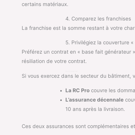
certains matériaux.
4. Comparez les franchises
La franchise est la somme restant à votre char
5. Privilégiez la couverture «
Préférez un contrat en « base fait générateur »
résiliation de votre contrat.
RC Pro et Assurance Décennale : Quelle Différence pour les Artisans ?
Si vous exercez dans le secteur du bâtiment, 
La RC Pro
couvre les dommage
L’assurance décennale
couv
10 ans après la livraison.
Ces deux assurances sont complémentaires et 