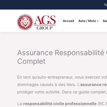
Aller
au
contenu
Accueil
Auto / Moto
Sa
Assurance Responsabilité C
Complet
En tant qu’auto-entrepreneur, vous exercez vot
dommages causés à des tiers. L’
assurance res
protéger votre activité. Dans ce guide complet
Qu’est-ce que la Responsabilité Civile Professionnelle pour Auto-Entrepreneurs ?
La
responsabilité civile professionnelle
(RC P