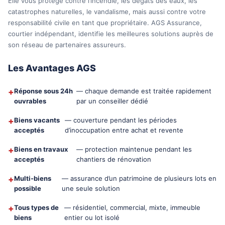
Elle vous protège contre l’incendie, les dégâts des eaux, les
catastrophes naturelles, le vandalisme, mais aussi contre votre
responsabilité civile en tant que propriétaire. AGS Assurance,
courtier indépendant, identifie les meilleures solutions auprès de
son réseau de partenaires assureurs.
Les Avantages AGS
+
Réponse sous 24h
— chaque demande est traitée rapidement
ouvrables
par un conseiller dédié
+
Biens vacants
— couverture pendant les périodes
acceptés
d’inoccupation entre achat et revente
+
Biens en travaux
— protection maintenue pendant les
acceptés
chantiers de rénovation
+
Multi-biens
— assurance d’un patrimoine de plusieurs lots en
possible
une seule solution
+
Tous types de
— résidentiel, commercial, mixte, immeuble
biens
entier ou lot isolé