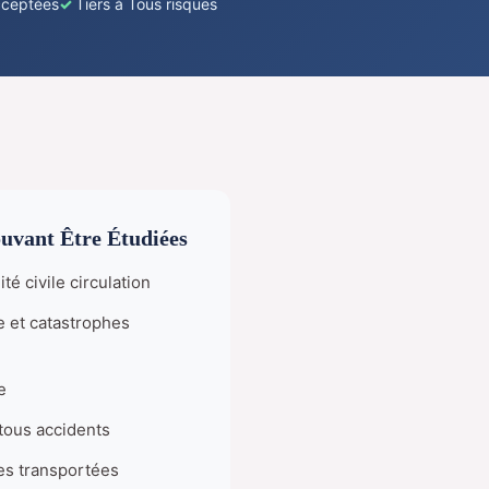
acceptées
Tiers à Tous risques
uvant Être Étudiées
té civile circulation
e et catastrophes
e
ous accidents
s transportées