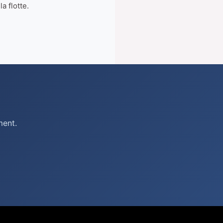
a flotte.
ment.