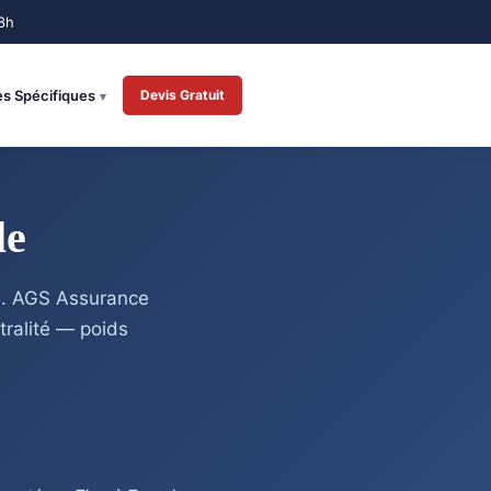
es Spécifiques
Devis Gratuit
le
es. AGS Assurance
stralité — poids