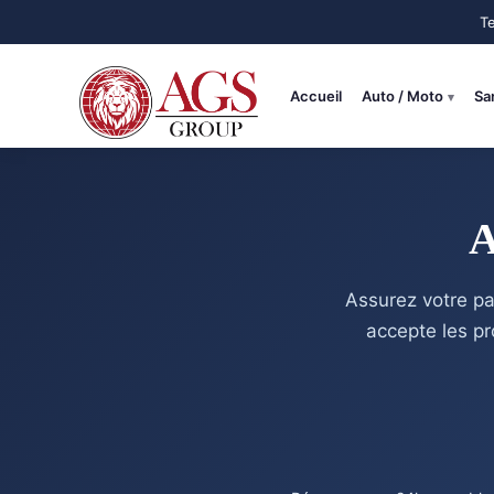
Aller
au
contenu
Accueil
Auto / Moto
Sa
A
Assurez votre pa
accepte les pro