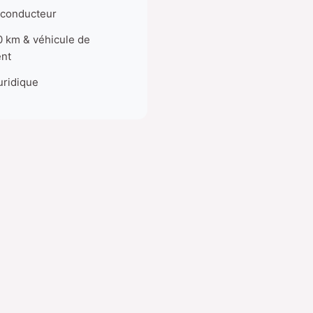
 conducteur
0 km & véhicule de
nt
uridique