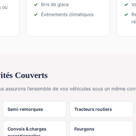
Bris de glace
V
s ou
Événements climatiques
R
ré
ités Couverts
us assurons l’ensemble de vos véhicules sous un même cont
Semi-remorques
Tracteurs routiers
Convois & charges
Fourgons
exceptionnelles