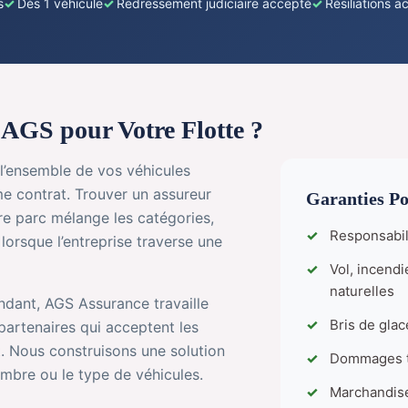
s
Dès 1 véhicule
Redressement judiciaire accepté
Résiliations 
 AGS pour Votre Flotte ?
 l’ensemble de vos véhicules
e contrat. Trouver un assureur
Garanties Po
tre parc mélange les catégories,
Responsabili
 lorsque l’entreprise traverse une
Vol, incendi
naturelles
ndant, AGS Assurance travaille
Bris de glac
partenaires qui acceptent les
t. Nous construisons une solution
Dommages t
ombre ou le type de véhicules.
Marchandise