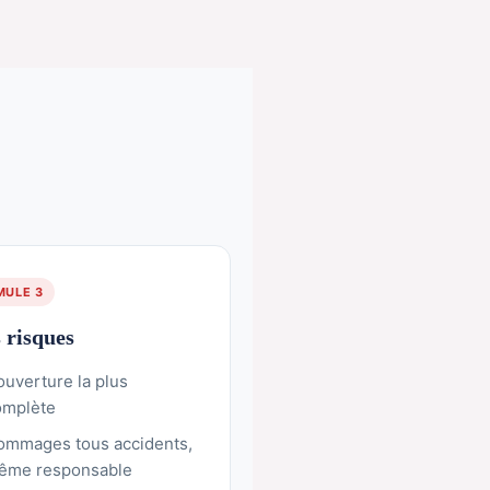
MULE 3
 risques
uverture la plus
omplète
ommages tous accidents,
ême responsable