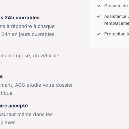
Garantie du
Assistance 
us 24h ouvrables
remplaceme
s à répondre à chaque
Protection j
24h en jours ouvrables.
mum imposé, du véhicule
t.
es
ement, AGS étudie votre dossier
tique.
ire accepté
ssureur même dans les
mplexes.