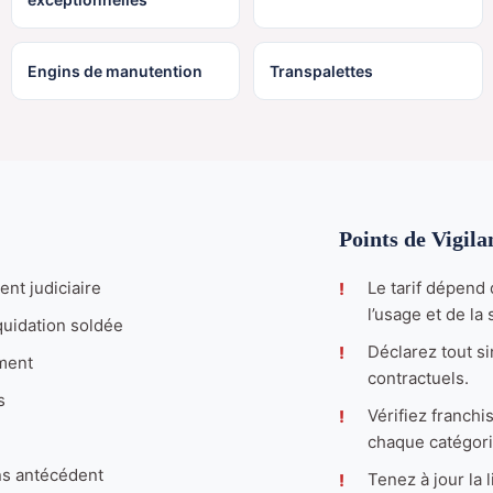
Engins de manutention
Transpalettes
Points de Vigila
nt judiciaire
Le tarif dépend 
l’usage et de la s
quidation soldée
Déclarez tout si
ement
contractuels.
s
Vérifiez franchi
chaque catégori
ns antécédent
Tenez à jour la 