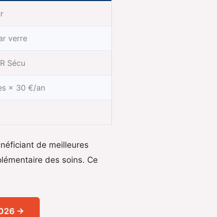
r
r verre
R Sécu
es × 30 €/an
énéficiant de meilleures
lémentaire des soins. Ce
2026 →