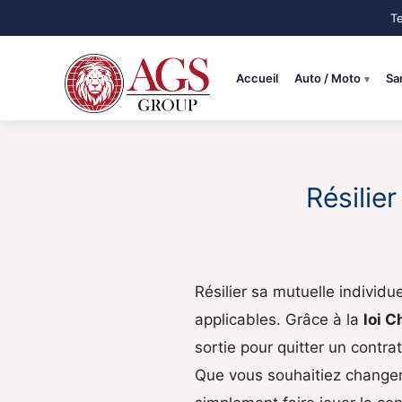
Aller
au
contenu
Accueil
Auto / Moto
Sa
Résilie
Résilier sa mutuelle individu
applicables. Grâce à la
loi C
sortie pour quitter un contra
Que vous souhaitiez changer 