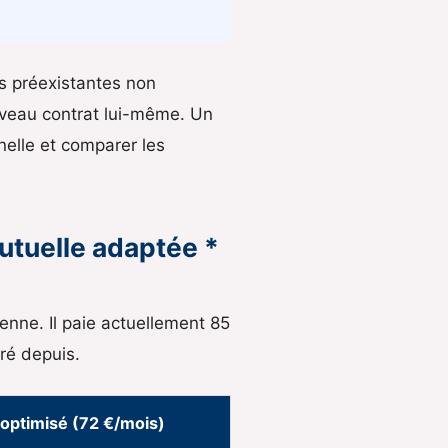
es préexistantes non
ouveau contrat lui-même. Un
elle et comparer les
mutuelle adaptée *
ienne. Il paie actuellement 85
aré depuis.
 optimisé (72 €/mois)