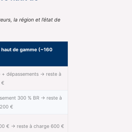
eurs, la région et l’état de
e haut de gamme (~160
 + dépassements → reste à
 €
sement 300 % BR → reste à
~200 €
900 € → reste à charge 600 €