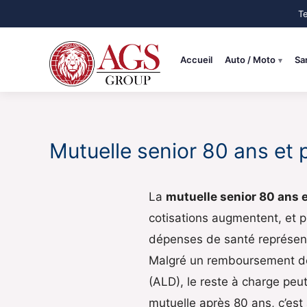
Aller
au
contenu
Accueil
Auto / Moto
Sa
Mutuelle senior 80 ans et
La
mutuelle senior 80 ans e
cotisations augmentent, et pl
dépenses de santé représen
Malgré un remboursement de 
(ALD), le reste à charge pe
mutuelle après 80 ans, c’est 