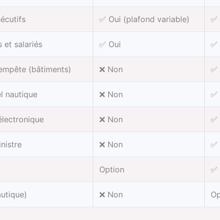
écutifs
✅ Oui (plafond variable)
✅ 
 et salariés
✅ Oui
✅ 
tempête (bâtiments)
❌ Non
✅ 
l nautique
❌ Non
✅ 
électronique
❌ Non
✅ 
inistre
❌ Non
✅ 
Option
✅ 
autique)
❌ Non
Op