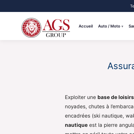
Aller
au
contenu
Accueil
Auto / Moto
Sa
Assura
Exploiter une
base de loisir
noyades, chutes à l’embarcad
encadrées (ski nautique, wa
nautique
est la pierre angula