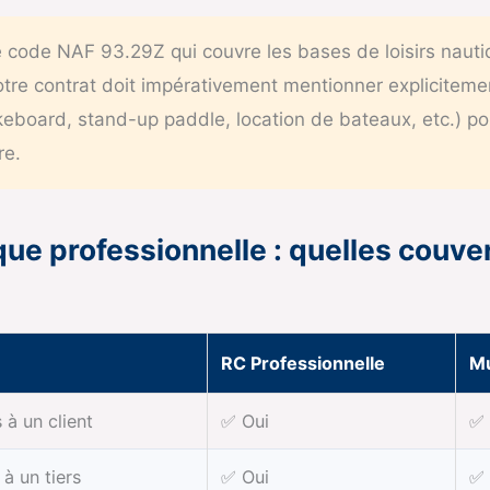
 code NAF 93.29Z qui couvre les bases de loisirs naut
Votre contrat doit impérativement mentionner explicitemen
akeboard, stand-up paddle, location de bateaux, etc.) po
re.
que professionnelle : quelles couve
RC Professionnelle
Mu
à un client
✅ Oui
✅ 
à un tiers
✅ Oui
✅ 