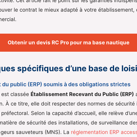
tivité. Cet article fait le point sur les garanties indispen
uver le contrat le mieux adapté à votre établissement, qu
ercial.
Obtenir un devis RC Pro pour ma base nautique
ques spécifiques d’une base de lois
du public (ERP) soumis à des obligations strictes
e est classée
Établissement Recevant du Public (ERP)
a
n. À ce titre, elle doit respecter des normes de sécurité 
préfectoral. Selon la capacité d’accueil, elle relève d’un
tière de sécurité des installations, de surveillance des
ageurs sauveteurs (MNS). La
réglementation ERP accessi