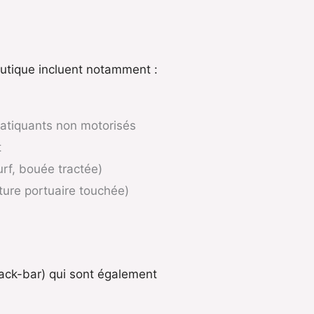
autique incluent notamment :
pratiquants non motorisés
t
urf, bouée tractée)
ure portuaire touchée)
snack-bar) qui sont également