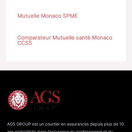
Related Posts
Mutuelle Monaco SPME
Comparateur Mutuelle santé Monaco
CCSS
AGS GROUP est un courtier en assurances depuis plus de 10
ans spécialisés dans l’assurance du professionnel et du