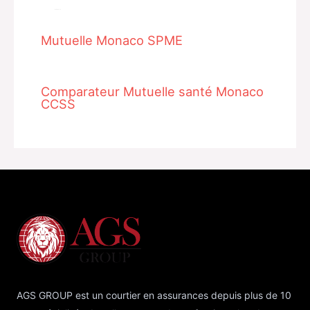
Related Posts
Mutuelle Monaco SPME
Comparateur Mutuelle santé Monaco
CCSS
AGS GROUP est un courtier en assurances depuis plus de 10