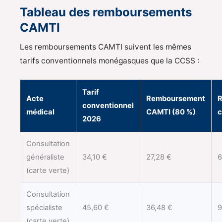
Tableau des remboursements
CAMTI
Les remboursements CAMTI suivent les mêmes
tarifs conventionnels monégasques que la CCSS :
Tarif
Acte
Remboursement
R
conventionnel
médical
CAMTI (80 %)
c
2026
Consultation
généraliste
34,10 €
27,28 €
6
(carte verte)
Consultation
spécialiste
45,60 €
36,48 €
9
(carte verte)