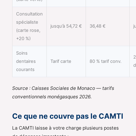
Consultation
spécialiste
jusqu’à 54,72 €
36,48 €
j
(carte rose,
+20 %)
Soins
2
dentaires
Tarif carte
80 % tarif conv.
d
courants
Source : Caisses Sociales de Monaco — tarifs
conventionnels monégasques 2026.
Ce que ne couvre pas le CAMTI
La CAMTI laisse à votre charge plusieurs postes