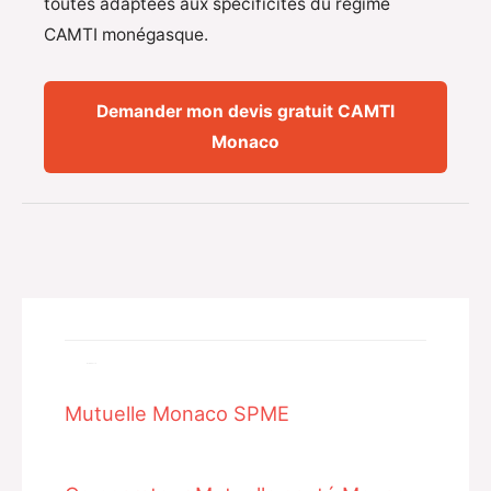
toutes adaptées aux spécificités du régime
CAMTI monégasque.
Demander mon devis gratuit CAMTI
Monaco
Related Posts
Mutuelle Monaco SPME