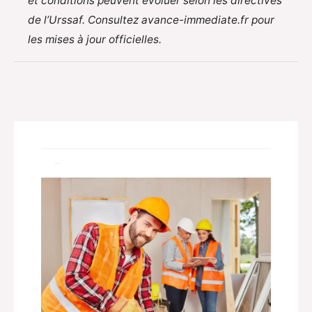
et conditions peuvent évoluer selon les directives
de l’Urssaf. Consultez avance-immediate.fr pour
les mises à jour officielles.
Related Posts