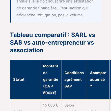
annuels, elle doit souscrire une attestation
de garantie financière. C’est l’action qui
déclenche l’obligation, pas le volume.
Tableau comparatif : SARL vs
SAS vs auto-entrepreneur vs
association
Montant
de
Conditions
Acompte
Statut
garantie
agrément
autorisé
(CA <
SAP
?
500k€)
15 000 €
Selon