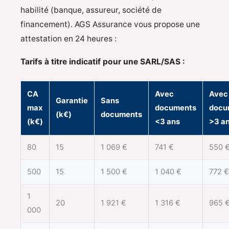
habilité (banque, assureur, société de
financement). AGS Assurance vous propose une
attestation en 24 heures :
Tarifs à titre indicatif pour une SARL/SAS :
CA
Avec
Avec
Garantie
Sans
max
documents
docu
(k€)
documents
(k€)
<3 ans
>3 a
80
15
1 069 €
741 €
550 
500
15
1 500 €
1 040 €
772 €
1
20
1 921 €
1 316 €
965 
000