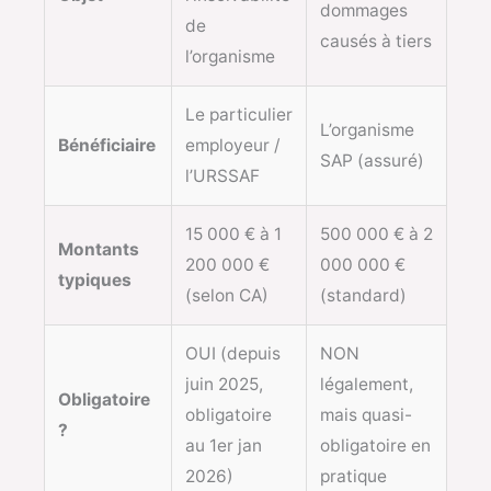
dommages
de
causés à tiers
l’organisme
Le particulier
L’organisme
Bénéficiaire
employeur /
SAP (assuré)
l’URSSAF
15 000 € à 1
500 000 € à 2
Montants
200 000 €
000 000 €
typiques
(selon CA)
(standard)
OUI (depuis
NON
juin 2025,
légalement,
Obligatoire
obligatoire
mais quasi-
?
au 1er jan
obligatoire en
2026)
pratique