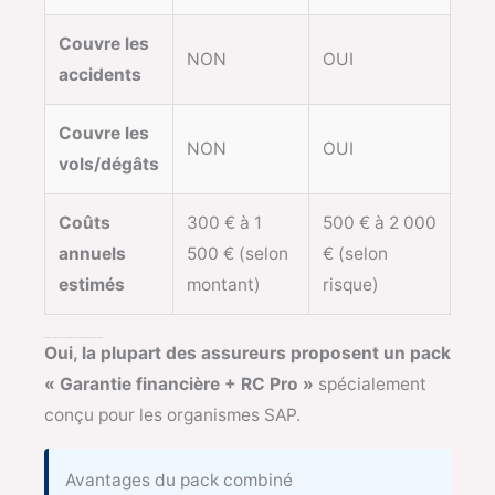
Couvre les
NON
OUI
accidents
Couvre les
NON
OUI
vols/dégâts
Coûts
300 € à 1
500 € à 2 000
annuels
500 € (selon
€ (selon
estimés
montant)
risque)
Peut-on souscrire les deux chez le même assureur ? Avantages du pack complet
Oui, la plupart des assureurs proposent un pack
« Garantie financière + RC Pro »
spécialement
conçu pour les organismes SAP.
Avantages du pack combiné