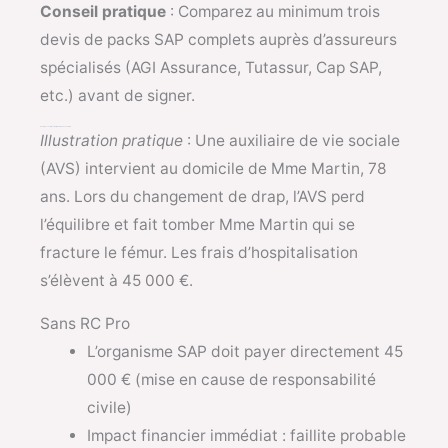
Conseil pratique
: Comparez au minimum trois
devis de packs SAP complets auprès d’assureurs
spécialisés (AGI Assurance, Tutassur, Cap SAP,
etc.) avant de signer.
Exemple concret de sinistre RC Pro dans un SAAD
Illustration pratique
: Une auxiliaire de vie sociale
(AVS) intervient au domicile de Mme Martin, 78
ans. Lors du changement de drap, l’AVS perd
l’équilibre et fait tomber Mme Martin qui se
fracture le fémur. Les frais d’hospitalisation
s’élèvent à 45 000 €.
Sans RC Pro
L’organisme SAP doit payer directement 45
000 € (mise en cause de responsabilité
civile)
Impact financier immédiat : faillite probable