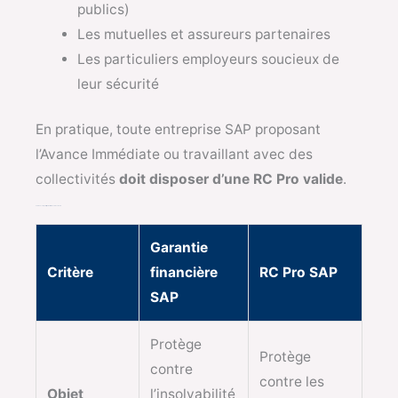
publics)
Les mutuelles et assureurs partenaires
Les particuliers employeurs soucieux de
leur sécurité
En pratique, toute entreprise SAP proposant
l’Avance Immédiate ou travaillant avec des
collectivités
doit disposer d’une RC Pro valide
.
Tableau comparatif : garantie financière vs RC Pro
Garantie
Critère
financière
RC Pro SAP
SAP
Protège
Protège
contre
contre les
Objet
l’insolvabilité