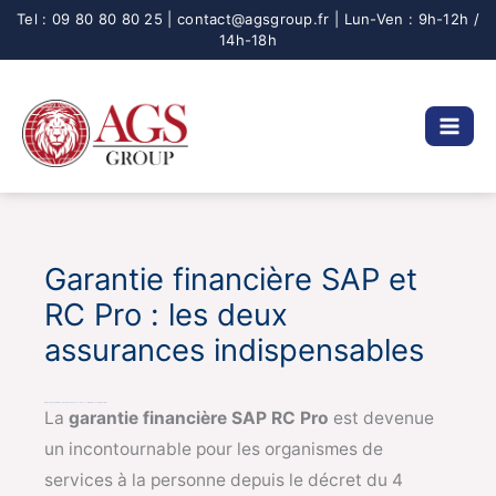
Aller
au
contenu
Garantie financière SAP et
RC Pro : les deux
assurances indispensables
Introduction : garantie financière SAP RC Pro, deux assurances obligatoires et complémentaires
La
garantie financière SAP RC Pro
est devenue
un incontournable pour les organismes de
services à la personne depuis le décret du 4