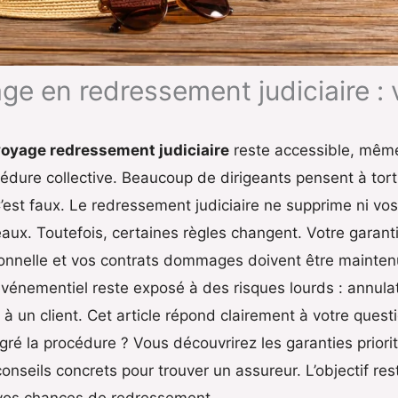
e en redressement judiciaire : 
oyage redressement judiciaire
reste accessible, même
édure collective. Beaucoup de dirigeants pensent à tort q
’est faux. Le redressement judiciaire ne supprime ni vos
aux. Toutefois, certaines règles changent. Votre garanti
sionnelle et vos contrats dommages doivent être mainte
énementiel reste exposé à des risques lourds : annulati
 un client. Cet article répond clairement à votre questi
ré la procédure ? Vous découvrirez les garanties priori
 conseils concrets pour trouver un assureur. L’objectif r
et vos chances de redressement.