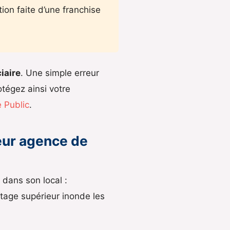
ion faite d’une franchise
iaire
. Une simple erreur
otégez ainsi votre
e Public
.
eur agence de
dans son local :
étage supérieur inonde les