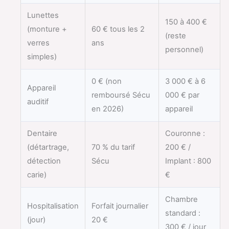
Lunettes
150 à 400 €
(monture +
60 € tous les 2
(reste
verres
ans
personnel)
simples)
0 € (non
3 000 € à 6
Appareil
remboursé Sécu
000 € par
auditif
en 2026)
appareil
Dentaire
Couronne :
(détartrage,
70 % du tarif
200 € /
détection
Sécu
Implant : 800
carie)
€
Chambre
Hospitalisation
Forfait journalier
standard :
(jour)
20 €
300 € / jour