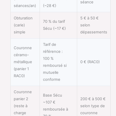
séance
séances/an)
(~28 €)
Obturation
5 € à 50 €
70 % du tarif
(carie)
selon
Sécu (~17 €)
simple
dépassements
Tarif de
Couronne
référence :
céramo-
100 %
métallique
0 € (RAC0)
remboursé si
(panier 1
mutuelle
RAC0)
conforme
Couronne
Base Sécu
panier 2
200 € à 500 €
~107 €
(reste à
selon type de
remboursée à
charge
couronne