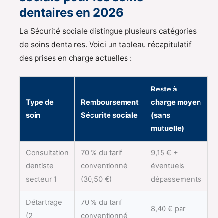
dentaires en 2026
La Sécurité sociale distingue plusieurs catégories
de soins dentaires. Voici un tableau récapitulatif
des prises en charge actuelles :
Reste à
Type de
Remboursement
charge moyen
soin
Sécurité sociale
(sans
mutuelle)
Consultation
70 % du tarif
9,15 € +
dentiste
conventionné
éventuels
secteur 1
(30,50 €)
dépassements
Détartrage
70 % du tarif
8,40 € par
(2
conventionné