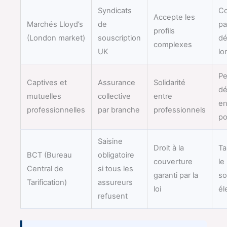
Syndicats
Co
Accepte les
Marchés Lloyd’s
de
pa
profils
(London market)
souscription
dé
complexes
UK
lo
P
Captives et
Assurance
Solidarité
dé
mutuelles
collective
entre
en
professionnelles
par branche
professionnels
po
Saisine
Droit à la
Ta
BCT (Bureau
obligatoire
couverture
le
Central de
si tous les
garanti par la
so
Tarification)
assureurs
loi
él
refusent