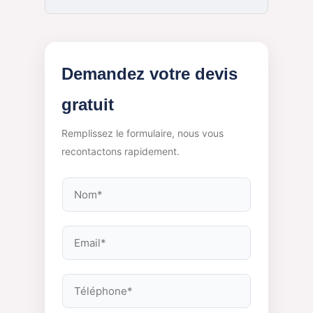
Demandez votre devis
gratuit
Remplissez le formulaire, nous vous
recontactons rapidement.
N
o
m
E
*
m
a
T
i
é
l