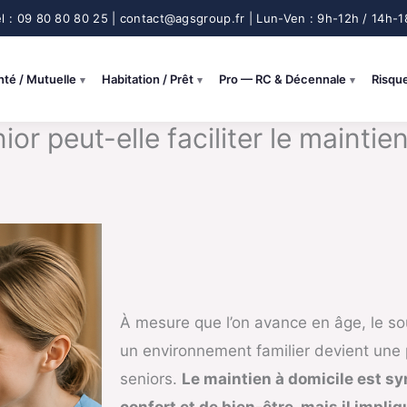
nté / Mutuelle
Habitation / Prêt
Pro — RC & Décennale
Risqu
 peut-elle faciliter le maintien
À mesure que l’on avance en âge, le so
un environnement familier devient une 
seniors.
Le maintien à domicile est s
confort et de bien-être, mais il impli