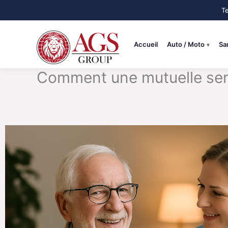
Aller
au
contenu
Accueil
Auto / Moto
Sa
Comment une mutuelle senior