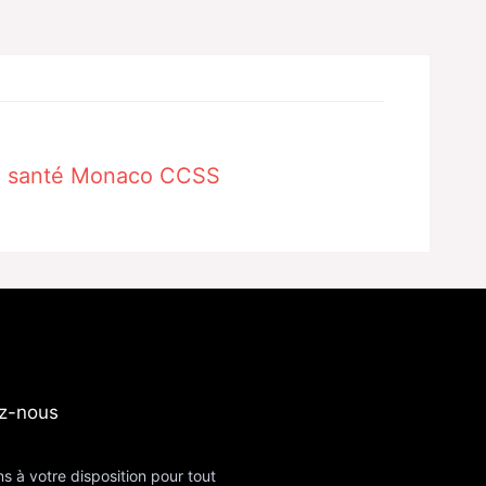
e santé Monaco CCSS
z-nous​
s à votre disposition pour tout