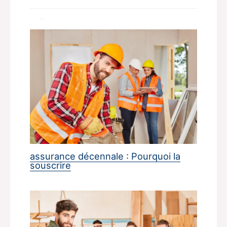
Related Posts
assurance décennale : Pourquoi la
souscrire