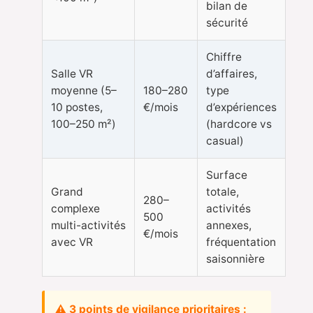
bilan de
sécurité
Chiffre
Salle VR
d’affaires,
moyenne (5–
180–280
type
10 postes,
€/mois
d’expériences
100–250 m²)
(hardcore vs
casual)
Surface
Grand
totale,
280–
complexe
activités
500
multi-activités
annexes,
€/mois
avec VR
fréquentation
saisonnière
⚠ 3 points de vigilance prioritaires :