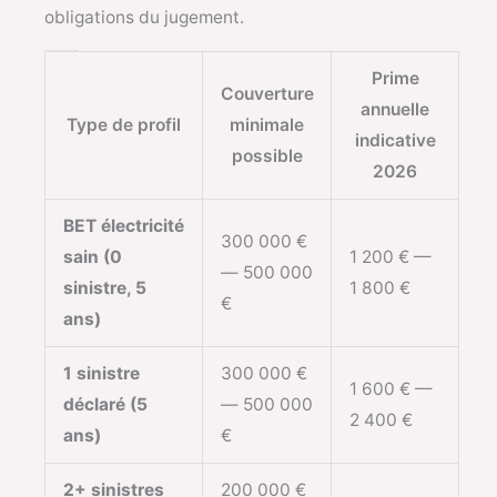
obligations du jugement.
Tableau comparatif des garanties PIB — profils difficiles
Prime
Couverture
annuelle
Type de profil
minimale
indicative
possible
2026
BET électricité
300 000 €
sain (0
1 200 € —
— 500 000
sinistre, 5
1 800 €
€
ans)
1 sinistre
300 000 €
1 600 € —
déclaré (5
— 500 000
2 400 €
ans)
€
2+ sinistres
200 000 €