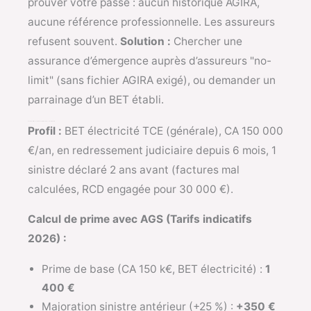
prouver votre passé : aucun historique AGIRA,
aucune référence professionnelle. Les assureurs
refusent souvent.
Solution :
Chercher une
assurance d’émergence auprès d’assureurs "no-
limit" (sans fichier AGIRA exigé), ou demander un
parrainage d’un BET établi.
Exemple chiffré concret — BET électricité en redressement judiciaire
Profil :
BET électricité TCE (générale), CA 150 000
€/an, en redressement judiciaire depuis 6 mois, 1
sinistre déclaré 2 ans avant (factures mal
calculées, RCD engagée pour 30 000 €).
Calcul de prime avec AGS (Tarifs indicatifs
2026) :
Prime de base (CA 150 k€, BET électricité) :
1
400 €
Majoration sinistre antérieur (+25 %) :
+350 €