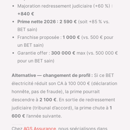
Majoration redressement judiciaire (+60 %) :
+840 €
Prime nette 2026 : 2 590 €
(soit +85 % vs.
BET sain)
Franchise proposée :
1 000 €
(vs. 500 € pour
un BET sain)
Garantie offer :
300 000 €
max (vs. 500 000 €
pour un BET sain)
Alternative — changement de profil :
Si ce BET
électricité réduit son CA à 100 000 € (déclaration
honnête, pas de fraude), la prime pourrait
descendre à
2 100 €
. En sortie de redressement
judiciaire (tribunal d’accord), la prime chute à
1
600 €
l’année suivante.
Comparer et trouver l’assurance PIB pour situation difficile — méthode AGS
Chez
AGS Assurance
, nous spécialisons dans